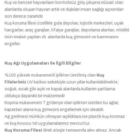
Kuş ve benzeri hayvanların kontrolsüz giriş çıkışına müsait olan
alanlarda oluşan hayvan artık ve dışkıları insan sağlığı açısından
son derece zararlıdır.
Kuş koruma filesi özellikle gıda depoları, lojistik merkezleri, uçak
hangarları, araç garajları, itfaiye garajları, depolama alanları, nitelikli
ürün imalatı yapılan vb. alanlarda kuş girmesini ve barınmasını
engeller.
Kuş Ağı Uygulamaları ile İlgili Bilgiler
%100 yüksek mukavemetli iplikten üretilmiş olan
Kuş
Filelerimiz
UV katkısı sebebiyle uzun yıllar kullanılabilmekte;
soğuk, sıcak gibi açık ve kapalı alanlarda kullanım şartlarına
oldukça dayanıklı bir malzemedir
Kopma mukavemeti 7 gr/denye olan iplikten üretilen bu ağlar,
kapatılan alana kuş girmesini engellemek için idealdir.
Ağ gerilmesi mümkün olmayan açıklıklara ise plastik kuş konmaz
ve kuş kovucu tel uygulamalarımız mevcuttur.
Kuş Koruma Filesi
direk ateşle temasında alev almaz. Ancak