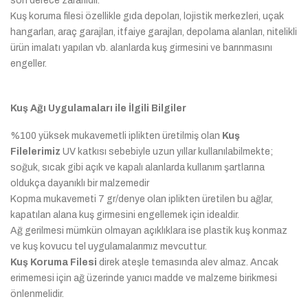
son derece zararlıdır.
Kuş koruma filesi özellikle gıda depoları, lojistik merkezleri, uçak
hangarları, araç garajları, itfaiye garajları, depolama alanları, nitelikli
ürün imalatı yapılan vb. alanlarda kuş girmesini ve barınmasını
engeller.
Kuş Ağı Uygulamaları ile İlgili Bilgiler
%100 yüksek mukavemetli iplikten üretilmiş olan
Kuş
Filelerimiz
UV katkısı sebebiyle uzun yıllar kullanılabilmekte;
soğuk, sıcak gibi açık ve kapalı alanlarda kullanım şartlarına
oldukça dayanıklı bir malzemedir
Kopma mukavemeti 7 gr/denye olan iplikten üretilen bu ağlar,
kapatılan alana kuş girmesini engellemek için idealdir.
Ağ gerilmesi mümkün olmayan açıklıklara ise plastik kuş konmaz
ve kuş kovucu tel uygulamalarımız mevcuttur.
Kuş Koruma Filesi
direk ateşle temasında alev almaz. Ancak
erimemesi için ağ üzerinde yanıcı madde ve malzeme birikmesi
önlenmelidir.