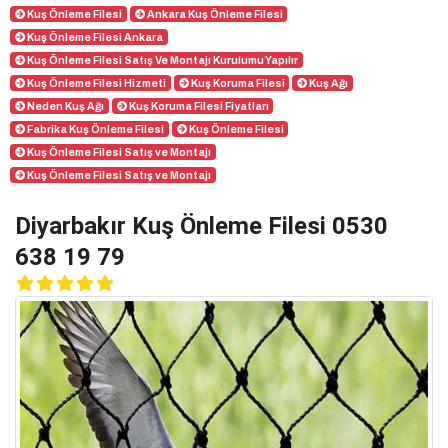
Kuş Önleme Filesi
Ankara Kuş Önleme Filesi
Kuş Önleme Filesi Ankara
Kuş Önleme Filesi Satış Ve Montajı Kurulumu Yapılır
Kuş Önleme Filesi Hizmeti
Kuş Koruma Filesi
Kuş Ağı
Neden Kuş Ağı
Kuş Koruma Filesi Fiyatları
Fabrika Kuş Önleme Filesi
Kuş Önleme Filesi
Kuş Önleme Filesi Satış ve Montajı
Kuş Önleme Filesi Satış ve Montajı
Diyarbakır Kuş Önleme Filesi 0530
638 19 79