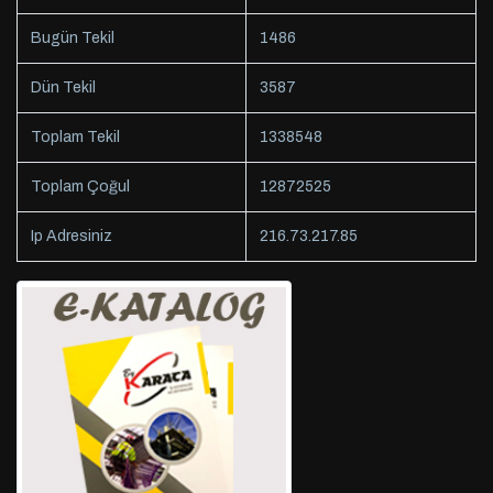
Bugün Tekil
1486
Dün Tekil
3587
Toplam Tekil
1338548
Toplam Çoğul
12872525
Ip Adresiniz
216.73.217.85