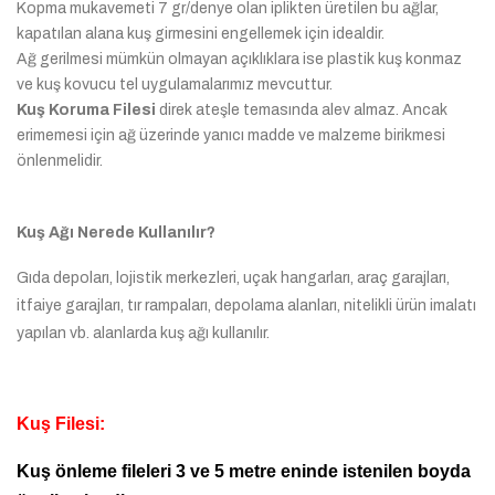
Kopma mukavemeti 7 gr/denye olan iplikten üretilen bu ağlar,
kapatılan alana kuş girmesini engellemek için idealdir.
Ağ gerilmesi mümkün olmayan açıklıklara ise plastik kuş konmaz
ve kuş kovucu tel uygulamalarımız mevcuttur.
Kuş Koruma Filesi
direk ateşle temasında alev almaz. Ancak
erimemesi için ağ üzerinde yanıcı madde ve malzeme birikmesi
önlenmelidir.
Kuş Ağı Nerede Kullanılır?
Gıda depoları, lojistik merkezleri, uçak hangarları, araç garajları,
itfaiye garajları, tır rampaları, depolama alanları, nitelikli ürün imalatı
yapılan vb. alanlarda kuş ağı kullanılır.
Kuş Filesi:
Kuş önleme fileleri 3 ve 5 metre eninde istenilen boyda