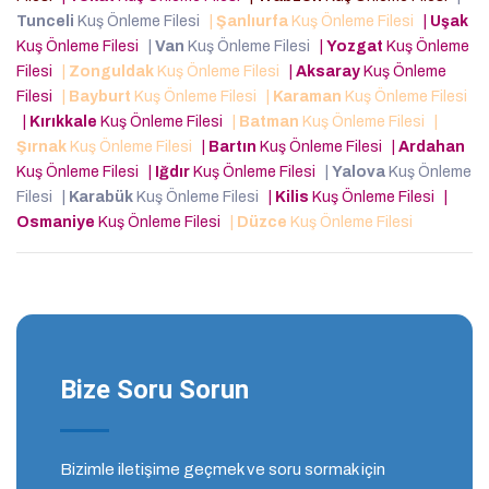
Tunceli
Kuş Önleme Filesi
|
Şanlıurfa
Kuş Önleme Filesi
|
Uşak
Kuş Önleme Filesi
|
Van
Kuş Önleme Filesi
|
Yozgat
Kuş Önleme
Filesi
|
Zonguldak
Kuş Önleme Filesi
|
Aksaray
Kuş Önleme
Filesi
|
Bayburt
Kuş Önleme Filesi
|
Karaman
Kuş Önleme Filesi
|
Kırıkkale
Kuş Önleme Filesi
|
Batman
Kuş Önleme Filesi
|
Şırnak
Kuş Önleme Filesi
|
Bartın
Kuş Önleme Filesi
|
Ardahan
Kuş Önleme Filesi
|
Iğdır
Kuş Önleme Filesi
|
Yalova
Kuş Önleme
Filesi
|
Karabük
Kuş Önleme Filesi
|
Kilis
Kuş Önleme Filesi
|
Osmaniye
Kuş Önleme Filesi
|
Düzce
Kuş Önleme Filesi
Bize Soru Sorun
Bizimle iletişime geçmek ve soru sormak için