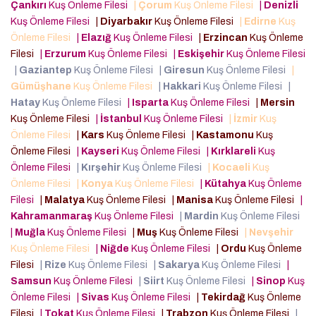
Çankırı
Kuş Önleme Filesi
|
Çorum
Kuş Önleme Filesi
|
Denizli
Kuş Önleme Filesi
|
Diyarbakır
Kuş Önleme Filesi
|
Edirne
Kuş
Önleme Filesi
|
Elazığ
Kuş Önleme Filesi
|
Erzincan
Kuş Önleme
Filesi
|
Erzurum
Kuş Önleme Filesi
|
Eskişehir
Kuş Önleme Filesi
|
Gaziantep
Kuş Önleme Filesi
|
Giresun
Kuş Önleme Filesi
|
Gümüşhane
Kuş Önleme Filesi
|
Hakkari
Kuş Önleme Filesi
|
Hatay
Kuş Önleme Filesi
|
Isparta
Kuş Önleme Filesi
|
Mersin
Kuş Önleme Filesi
|
İstanbul
Kuş Önleme Filesi
|
İzmir
Kuş
Önleme Filesi
|
Kars
Kuş Önleme Filesi
|
Kastamonu
Kuş
Önleme Filesi
|
Kayseri
Kuş Önleme Filesi
|
Kırklareli
Kuş
Önleme Filesi
|
Kırşehir
Kuş Önleme Filesi
|
Kocaeli
Kuş
Önleme Filesi
|
Konya
Kuş Önleme Filesi
|
Kütahya
Kuş Önleme
Filesi
|
Malatya
Kuş Önleme Filesi
|
Manisa
Kuş Önleme Filesi
|
Kahramanmaraş
Kuş Önleme Filesi
|
Mardin
Kuş Önleme Filesi
|
Muğla
Kuş Önleme Filesi
|
Muş
Kuş Önleme Filesi
|
Nevşehir
Kuş Önleme Filesi
|
Niğde
Kuş Önleme Filesi
|
Ordu
Kuş Önleme
Filesi
|
Rize
Kuş Önleme Filesi
|
Sakarya
Kuş Önleme Filesi
|
Samsun
Kuş Önleme Filesi
|
Siirt
Kuş Önleme Filesi
|
Sinop
Kuş
Önleme Filesi
|
Sivas
Kuş Önleme Filesi
|
Tekirdağ
Kuş Önleme
Filesi
|
Tokat
Kuş Önleme Filesi
|
Trabzon
Kuş Önleme Filesi
|