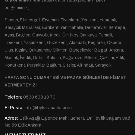
kuş önleme filesi
satışı ve montaj uygulama hizmet
bölgelerimiz;
Sincan, Etimesgut, Eryaman, Elvankent, Yenikent, Yapracık,
Saraycık Mahallesi, Batıkent, Yenimahalle, Demetevler, Şentepe,
Ayaş, Bağlıca, Çayyolu, İncek, Ümitköy, Çankaya, Temelli,
Törekent, Yaşamkent, Güzelkent, Alacaatlı, Keçiören, Cebeci,
Ulus, Kızılay, Çukurambar, Dikmen, Bahçelievler, Balgat, Ankara,
Mamak, İvedik, Ostim, Sokullu, Söğütözü, Bilkent, Çakırlar, Etlik,
Konutkent, Pursaklar, Bağlum, Siteler, Altındağ, Saraycık
HAFTA SONU CUMARTESİ VE PAZAR GÜNLERİ DE HİZMET
VERMEKTEYİZ!
Telefon:
0530 638 19 79
E-Posta:
info@bykaracafile.com
Adres:
Etlik Aşağı Eğlence Mah. General Dr Tevfik Sağlam Cad
No 59 Etlik Ankara