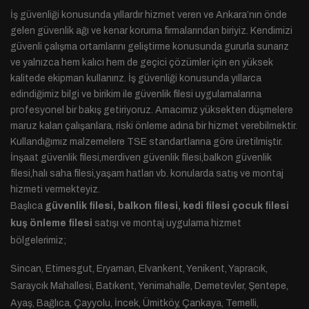
İş güvenliği konusunda yıllardır hizmet veren ve Ankara’nın önde
gelen güvenlik ağı ve kenar koruma firmalarından biriyiz. Kendimizi
güvenli çalışma ortamlarını geliştirme konusunda gururla sunarız
ve yalnızca hem kalıcı hem de geçici çözümler için en yüksek
kalitede ekipman kullanırız. İş güvenliği konusunda yıllarca
edindiğimiz bilgi ve birikim ile güvenlik filesi uygulamalarına
profesyonel bir bakış getiriyoruz. Amacımız yüksekten düşmelere
maruz kalan çalışanlara, riski önleme adına bir hizmet verebilmektir.
Kullandığımız malzemelere TSE standartlarına göre üretilmiştir.
İnşaat güvenlik filesi,merdiven güvenlik filesi,balkon güvenlik
filesi,halı saha filesi,yaşam hatları vb. konularda satış ve montaj
hizmeti vermekteyiz.
Başlıca
güvenlik filesi, balkon filesi, kedi filesi çocuk filesi
kuş önleme filesi
satışı ve montaj uygulama hizmet
bölgelerimiz;
Sincan, Etimesgut, Eryaman, Elvankent, Yenikent, Yapracık,
Saraycık Mahallesi, Batıkent, Yenimahalle, Demetevler, Şentepe,
Ayaş, Bağlıca, Çayyolu, İncek, Ümitköy, Çankaya, Temelli,