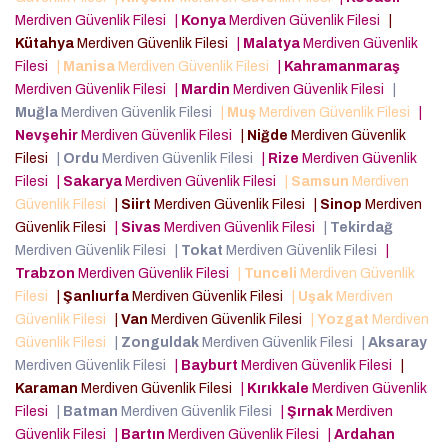
Merdiven Güvenlik Filesi
|
Konya
Merdiven Güvenlik Filesi
|
Kütahya
Merdiven Güvenlik Filesi
|
Malatya
Merdiven Güvenlik
Filesi
|
Manisa
Merdiven Güvenlik Filesi
|
Kahramanmaraş
Merdiven Güvenlik Filesi
|
Mardin
Merdiven Güvenlik Filesi
|
Muğla
Merdiven Güvenlik Filesi
|
Muş
Merdiven Güvenlik Filesi
|
Nevşehir
Merdiven Güvenlik Filesi
|
Niğde
Merdiven Güvenlik
Filesi
|
Ordu
Merdiven Güvenlik Filesi
|
Rize
Merdiven Güvenlik
Filesi
|
Sakarya
Merdiven Güvenlik Filesi
|
Samsun
Merdiven
Güvenlik Filesi
|
Siirt
Merdiven Güvenlik Filesi
|
Sinop
Merdiven
Güvenlik Filesi
|
Sivas
Merdiven Güvenlik Filesi
|
Tekirdağ
Merdiven Güvenlik Filesi
|
Tokat
Merdiven Güvenlik Filesi
|
Trabzon
Merdiven Güvenlik Filesi
|
Tunceli
Merdiven Güvenlik
Filesi
|
Şanlıurfa
Merdiven Güvenlik Filesi
|
Uşak
Merdiven
Güvenlik Filesi
|
Van
Merdiven Güvenlik Filesi
|
Yozgat
Merdiven
Güvenlik Filesi
|
Zonguldak
Merdiven Güvenlik Filesi
|
Aksaray
Merdiven Güvenlik Filesi
|
Bayburt
Merdiven Güvenlik Filesi
|
Karaman
Merdiven Güvenlik Filesi
|
Kırıkkale
Merdiven Güvenlik
Filesi
|
Batman
Merdiven Güvenlik Filesi
|
Şırnak
Merdiven
Güvenlik Filesi
|
Bartın
Merdiven Güvenlik Filesi
|
Ardahan