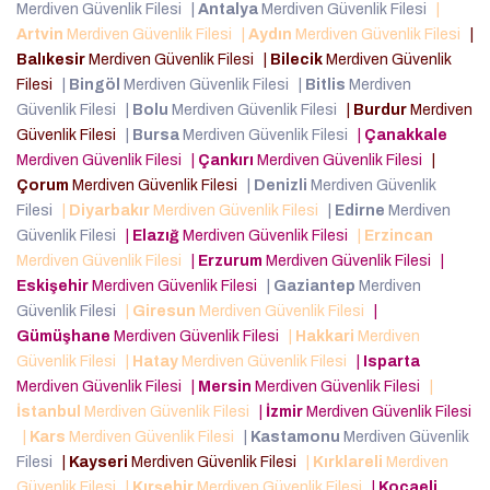
Merdiven Güvenlik Filesi
|
Antalya
Merdiven Güvenlik Filesi
|
Artvin
Merdiven Güvenlik Filesi
|
Aydın
Merdiven Güvenlik Filesi
|
Balıkesir
Merdiven Güvenlik Filesi
|
Bilecik
Merdiven Güvenlik
Filesi
|
Bingöl
Merdiven Güvenlik Filesi
|
Bitlis
Merdiven
Güvenlik Filesi
|
Bolu
Merdiven Güvenlik Filesi
|
Burdur
Merdiven
Güvenlik Filesi
|
Bursa
Merdiven Güvenlik Filesi
|
Çanakkale
Merdiven Güvenlik Filesi
|
Çankırı
Merdiven Güvenlik Filesi
|
Çorum
Merdiven Güvenlik Filesi
|
Denizli
Merdiven Güvenlik
Filesi
|
Diyarbakır
Merdiven Güvenlik Filesi
|
Edirne
Merdiven
Güvenlik Filesi
|
Elazığ
Merdiven Güvenlik Filesi
|
Erzincan
Merdiven Güvenlik Filesi
|
Erzurum
Merdiven Güvenlik Filesi
|
Eskişehir
Merdiven Güvenlik Filesi
|
Gaziantep
Merdiven
Güvenlik Filesi
|
Giresun
Merdiven Güvenlik Filesi
|
Gümüşhane
Merdiven Güvenlik Filesi
|
Hakkari
Merdiven
Güvenlik Filesi
|
Hatay
Merdiven Güvenlik Filesi
|
Isparta
Merdiven Güvenlik Filesi
|
Mersin
Merdiven Güvenlik Filesi
|
İstanbul
Merdiven Güvenlik Filesi
|
İzmir
Merdiven Güvenlik Filesi
|
Kars
Merdiven Güvenlik Filesi
|
Kastamonu
Merdiven Güvenlik
Filesi
|
Kayseri
Merdiven Güvenlik Filesi
|
Kırklareli
Merdiven
Güvenlik Filesi
|
Kırşehir
Merdiven Güvenlik Filesi
|
Kocaeli