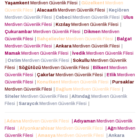
Yaşamkent
Merdiven Güvenlik Filesi
|
Güzelkent
Merdiven
Güvenlik Filesi
|
Alacaatlı
Merdiven Güvenlik Filesi
|
Keçiören
Merdiven Güvenlik Filesi
|
Cebeci
Merdiven Güvenlik Filesi
|
Ulus
Merdiven Güvenlik Filesi
|
Kızılay
Merdiven Güvenlik Filesi
|
Çukurambar
Merdiven Güvenlik Filesi
|
Dikmen
Merdiven
Güvenlik Filesi
|
Bahçelievler
Merdiven Güvenlik Filesi
|
Balgat
Merdiven Güvenlik Filesi
|
Ankara
Merdiven Güvenlik Filesi
|
Mamak
Merdiven Güvenlik Filesi
|
İvedik
Merdiven Güvenlik Filesi
|
Ostim
Merdiven Güvenlik Filesi
|
Sokullu
Merdiven Güvenlik
Filesi
|
Söğütözü
Merdiven Güvenlik Filesi
|
Bilkent
Merdiven
Güvenlik Filesi
|
Çakırlar
Merdiven Güvenlik Filesi
|
Etlik
Merdiven
Güvenlik Filesi
|
Konutkent
Merdiven Güvenlik Filesi
|
Pursaklar
Merdiven Güvenlik Filesi
|
Bağlum
Merdiven Güvenlik Filesi
|
Siteler
Merdiven Güvenlik Filesi
|
Altındağ
Merdiven Güvenlik
Filesi
|
Saraycık
Merdiven Güvenlik Filesi
|
|
Adana
Merdiven Güvenlik Filesi
|
Adıyaman
Merdiven Güvenlik
Filesi
|
Afyonkarahisar
Merdiven Güvenlik Filesi
|
Ağrı
Merdiven
Güvenlik Filesi
|
Amasya
Merdiven Güvenlik Filesi
|
Ankara