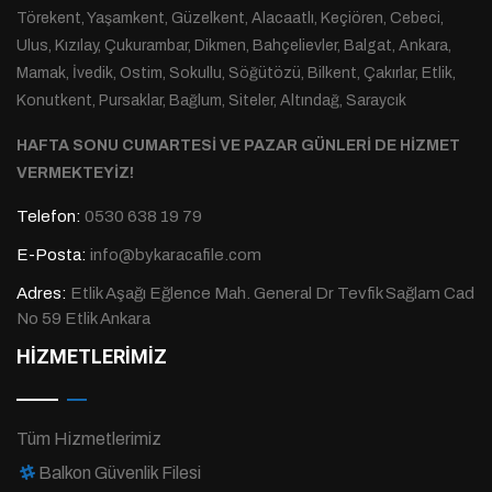
Törekent, Yaşamkent, Güzelkent, Alacaatlı, Keçiören, Cebeci,
Ulus, Kızılay, Çukurambar, Dikmen, Bahçelievler, Balgat, Ankara,
Mamak, İvedik, Ostim, Sokullu, Söğütözü, Bilkent, Çakırlar, Etlik,
Konutkent, Pursaklar, Bağlum, Siteler, Altındağ, Saraycık
HAFTA SONU CUMARTESİ VE PAZAR GÜNLERİ DE HİZMET
VERMEKTEYİZ!
Telefon:
0530 638 19 79
E-Posta:
info@bykaracafile.com
Adres:
Etlik Aşağı Eğlence Mah. General Dr Tevfik Sağlam Cad
No 59 Etlik Ankara
HİZMETLERİMİZ
Tüm Hizmetlerimiz
Balkon Güvenlik Filesi