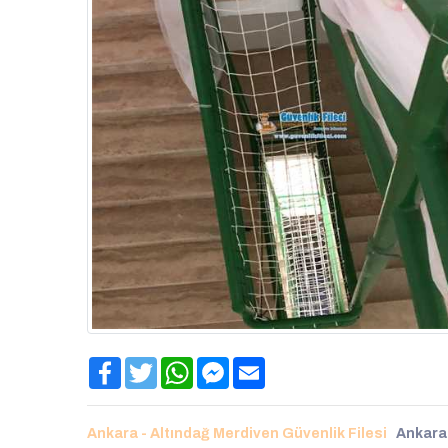
Facebook
Twitter
WhatsApp
Facebook
Email
Messenger
Ankara - Altındağ Merdiven Güvenlik Filesi
Ankara 