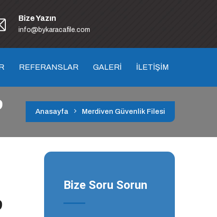
Bize Yazın
info@bykaracafile.com
R
REFERANSLAR
GALERİ
İLETİŞİM
9
Anasayfa
Merdiven Güvenlik Filesi
Bize Soru Sorun
9