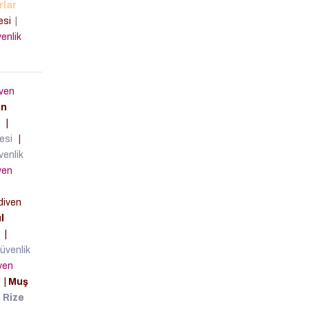
rlar
lesi
|
enlik
ven
in
i
|
lesi
|
enlik
ven
diven
l
i
|
üvenlik
ven
i
|
Muş
|
Rize