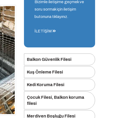
Bizimle iletişime geçmek ve
soru sormak için iletişim
butonuna tıklayınız.
İLETİŞİM
Balkon Güvenlik Filesi
Kuş Önleme Filesi
Kedi Koruma Filesi
Çocuk Filesi, Balkon koruma
filesi
Merdiven Boşluğu Filesi