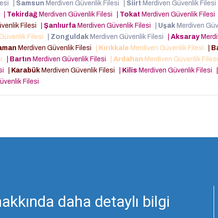
lesi
|
Samsun
Merdiven Güvenlik Filesi
|
Siirt
Merdiven Güvenlik Files
i
|
Tekirdağ
Merdiven Güvenlik Filesi
|
Tokat
Merdiven Güvenlik Filesi
venlik Filesi
|
Şanlıurfa
Merdiven Güvenlik Filesi
|
Uşak
Merdiven Güv
Güvenlik Filesi
|
Zonguldak
Merdiven Güvenlik Filesi
|
Aksaray
Merdi
aman
Merdiven Güvenlik Filesi
|
Kırıkkale
Merdiven Güvenlik Filesi
|
B
si
|
Bartın
Merdiven Güvenlik Filesi
|
Ardahan
Merdiven Güvenlik Files
esi
|
Karabük
Merdiven Güvenlik Filesi
|
Kilis
Merdiven Güvenlik Filesi
|
venlik Filesi
akkında daha detaylı bilgi