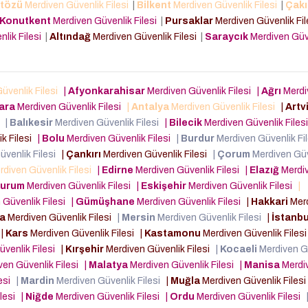
tözü
Merdiven Güvenlik Filesi
|
Bilkent
Merdiven Güvenlik Filesi
|
Çakı
Konutkent
Merdiven Güvenlik Filesi
|
Pursaklar
Merdiven Güvenlik Fi
lik Filesi
|
Altındağ
Merdiven Güvenlik Filesi
|
Saraycık
Merdiven Güv
üvenlik Filesi
|
Afyonkarahisar
Merdiven Güvenlik Filesi
|
Ağrı
Merdi
ara
Merdiven Güvenlik Filesi
|
Antalya
Merdiven Güvenlik Filesi
|
Artv
i
|
Balıkesir
Merdiven Güvenlik Filesi
|
Bilecik
Merdiven Güvenlik Files
k Filesi
|
Bolu
Merdiven Güvenlik Filesi
|
Burdur
Merdiven Güvenlik Fi
üvenlik Filesi
|
Çankırı
Merdiven Güvenlik Filesi
|
Çorum
Merdiven Güv
diven Güvenlik Filesi
|
Edirne
Merdiven Güvenlik Filesi
|
Elazığ
Merdi
zurum
Merdiven Güvenlik Filesi
|
Eskişehir
Merdiven Güvenlik Filesi
|
 Güvenlik Filesi
|
Gümüşhane
Merdiven Güvenlik Filesi
|
Hakkari
Mer
ta
Merdiven Güvenlik Filesi
|
Mersin
Merdiven Güvenlik Filesi
|
İstanbu
|
Kars
Merdiven Güvenlik Filesi
|
Kastamonu
Merdiven Güvenlik Files
venlik Filesi
|
Kırşehir
Merdiven Güvenlik Filesi
|
Kocaeli
Merdiven G
en Güvenlik Filesi
|
Malatya
Merdiven Güvenlik Filesi
|
Manisa
Merdi
lesi
|
Mardin
Merdiven Güvenlik Filesi
|
Muğla
Merdiven Güvenlik Files
ilesi
|
Niğde
Merdiven Güvenlik Filesi
|
Ordu
Merdiven Güvenlik Filesi