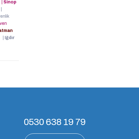
i
|
Sinop
|
enlik
ven
atman
i
|
Iğdır
0530 638 19 79