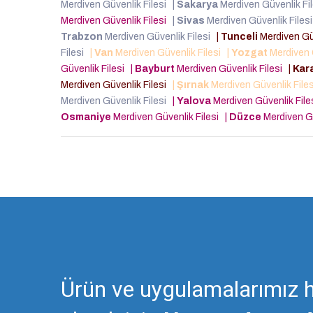
Merdiven Güvenlik Filesi
|
Sakarya
Merdiven Güvenlik Fi
Merdiven Güvenlik Filesi
|
Sivas
Merdiven Güvenlik Files
Trabzon
Merdiven Güvenlik Filesi
|
Tunceli
Merdiven Gü
Filesi
|
Van
Merdiven Güvenlik Filesi
|
Yozgat
Merdiven 
Güvenlik Filesi
|
Bayburt
Merdiven Güvenlik Filesi
|
Kar
Merdiven Güvenlik Filesi
|
Şırnak
Merdiven Güvenlik File
Merdiven Güvenlik Filesi
|
Yalova
Merdiven Güvenlik Fil
Osmaniye
Merdiven Güvenlik Filesi
|
Düzce
Merdiven Gü
Ürün ve uygulamalarımız h