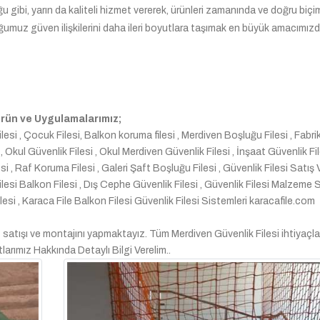
 gibi, yarın da kaliteli hizmet vererek, ürünleri zamanında ve doğru biç
ğumuz güven ilişkilerini daha ileri boyutlara taşımak en büyük amacımızdı
 Ürün ve Uygulamalarımız;
lesi , Çocuk Filesi, Balkon koruma filesi , Merdiven Boşluğu Filesi , Fabr
 Okul Güvenlik Filesi , Okul Merdiven Güvenlik Filesi , İnşaat Güvenlik Fil
 , Raf Koruma Filesi , Galeri Şaft Boşluğu Filesi , Güvenlik Filesi Satış 
lesi Balkon Filesi , Dış Cephe Güvenlik Filesi , Güvenlik Filesi Malzeme Sa
filesi , Karaca File Balkon Filesi Güvenlik Filesi Sistemleri karacafile.com
i
satışı ve montajını yapmaktayız. Tüm Merdiven Güvenlik Filesi ihtiyaçla
larımız Hakkında Detaylı Bilgi Verelim..