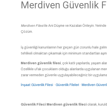
Merdiven Güvenlik Fi
Merdiven Filesi
ile Ani Düşme ve Kazaları Önleyin. Yerinde 
Çözüm.
İş güvenliği kanunlarının her geçen gün zorunlu hale gelme
tehlikeli olmaktan çıkarmak için minimum standartları aşma
Merdiven güvenlik filesi
, çok katlı yapılarda, yaşam al
Özellikle ufak çocukların olduğu alanlarda uygulanan merdi
zarar vermeden güvenle uygulayabileceğiniz bir uygulamad
İnşaat Güvenlik Filesi
· ‎
Güvenlik Fileleri
· ‎
Merdiven Güvenli
Güvenlik Fileci Merdiven güvenlik fileci
olarak, kuru