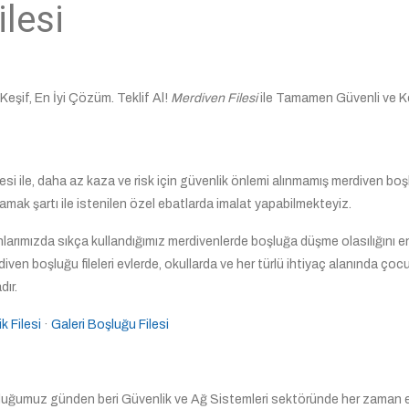
lesi
Keşif, En İyi Çözüm. Teklif Al!
Merdiven Filesi
ile Tamamen Güvenli ve K
si ile, daha az kaza ve risk için güvenlik önlemi alınmamış merdiven boşl
mak şartı ile istenilen özel ebatlarda imalat yapabilmekteyiz.
anlarımızda sıkça kullandığımız merdivenlerde boşluğa düşme olasılığını en
ven boşluğu fileleri evlerde, okullarda ve her türlü ihtiyaç alanında çocu
ır.
k Filesi
· ‎
Galeri Boşluğu Filesi
lduğumuz günden beri Güvenlik ve Ağ Sistemleri sektöründe her zaman e