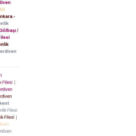
diven
dül
nkara -
nlik
Gölbaşı /
ilesi
nlik
Merdiven
n
k Filesi
|
rdiven
rdiven
kent
ik Filesi
k Filesi
|
iven
rdiven