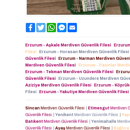
Facebook
Twitter
WhatsApp
Facebook
Email
Messenger
Erzurum - Aşkale Merdiven Güvenlik Filesi
Erzurum
Filesi
Erzurum - Horasan Merdiven Güvenlik Filesi
Güvenlik Filesi
Erzurum - Narman Merdiven Güvenli
Merdiven Güvenlik Filesi
Erzurum - Pasinler Merdi
Erzurum - Tekman Merdiven Güvenlik Filesi
Erzuru
Güvenlik Filesi
Erzurum - Uzundere Merdiven Güven
Aziziye Merdiven Güvenlik Filesi
Erzurum - Köprük
Filesi
Erzurum - Yakutiye Merdiven Güvenlik Filesi
Sincan
Merdiven Güvenlik Filesi
|
Etimesgut
Merdiven G
Güvenlik Filesi
|
Yenikent
Merdiven Güvenlik Filesi
|
Yap
Batıkent
Merdiven Güvenlik Filesi
|
Yenimahalle
Merdive
Güvenlik Filesi
|
Ayaş
Merdiven Güvenlik Filesi
|
Bağlıca