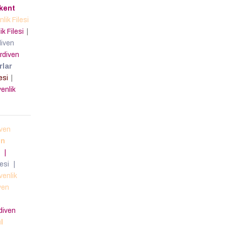
kent
ik Filesi
k Filesi
|
iven
rdiven
rlar
lesi
|
enlik
ven
in
i
|
lesi
|
enlik
ven
diven
l