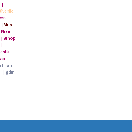
i
|
üvenlik
ven
i
|
Muş
|
Rize
i
|
Sinop
|
enlik
ven
atman
i
|
Iğdır