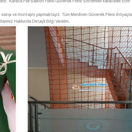
filesi , Karaca File Balkon Filesi Güvenlik Filesi Sistemleri karacafile.com
i
satışı ve montajını yapmaktayız. Tüm Merdiven Güvenlik Filesi ihtiyaçla
larımız Hakkında Detaylı Bilgi Verelim..