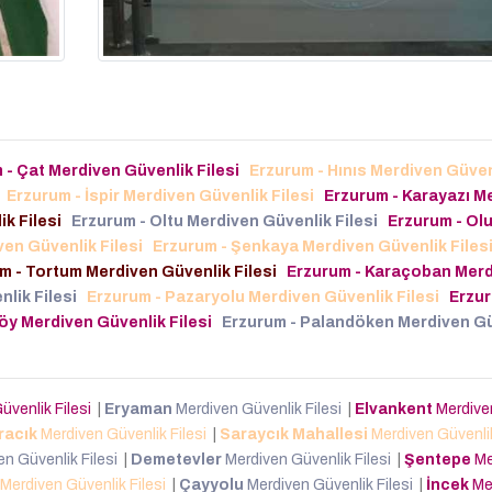
 - Çat Merdiven Güvenlik Filesi
Erzurum - Hınıs Merdiven Güven
Erzurum - İspir Merdiven Güvenlik Filesi
Erzurum - Karayazı M
k Filesi
Erzurum - Oltu Merdiven Güvenlik Filesi
Erzurum - Olu
ven Güvenlik Filesi
Erzurum - Şenkaya Merdiven Güvenlik Files
m - Tortum Merdiven Güvenlik Filesi
Erzurum - Karaçoban Mer
lik Filesi
Erzurum - Pazaryolu Merdiven Güvenlik Filesi
Erzur
öy Merdiven Güvenlik Filesi
Erzurum - Palandöken Merdiven Gü
üvenlik Filesi
|
Eryaman
Merdiven Güvenlik Filesi
|
Elvankent
Merdive
racık
Merdiven Güvenlik Filesi
|
Saraycık Mahallesi
Merdiven Güvenli
n Güvenlik Filesi
|
Demetevler
Merdiven Güvenlik Filesi
|
Şentepe
Me
Merdiven Güvenlik Filesi
|
Çayyolu
Merdiven Güvenlik Filesi
|
İncek
Me