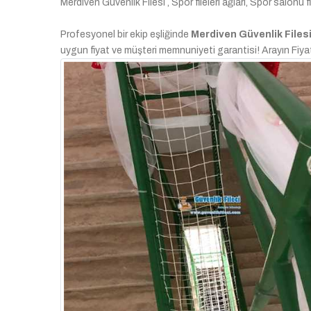
Merdiven Güvenlik Filesi , Spor fileleri ağları, Spor salonu 
Profesyonel bir ekip eşliğinde
Merdiven Güvenlik Files
uygun fiyat ve müşteri memnuniyeti garantisi! Arayın Fiyat