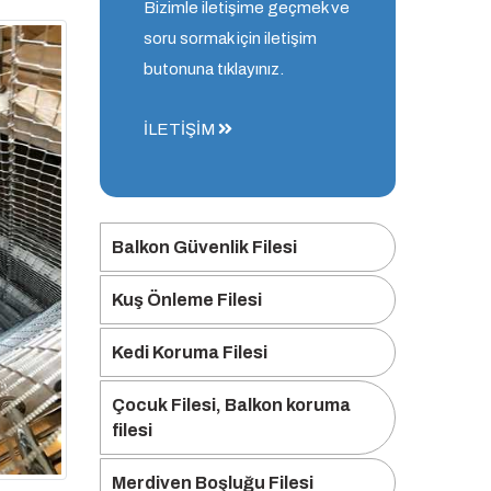
Bizimle iletişime geçmek ve
soru sormak için iletişim
butonuna tıklayınız.
İLETİŞİM
Balkon Güvenlik Filesi
Kuş Önleme Filesi
Kedi Koruma Filesi
Çocuk Filesi, Balkon koruma
filesi
Merdiven Boşluğu Filesi