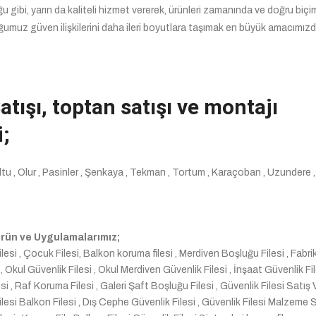
 gibi, yarın da kaliteli hizmet vererek, ürünleri zamanında ve doğru biç
ğumuz güven ilişkilerini daha ileri boyutlara taşımak en büyük amacımızdı
tışı, toptan satışı ve montajı
i;
 Oltu , Olur , Pasinler , Şenkaya , Tekman , Tortum , Karaçoban , Uzundere ,
 Ürün ve Uygulamalarımız;
lesi , Çocuk Filesi, Balkon koruma filesi , Merdiven Boşluğu Filesi , Fabr
 Okul Güvenlik Filesi , Okul Merdiven Güvenlik Filesi , İnşaat Güvenlik Fil
 , Raf Koruma Filesi , Galeri Şaft Boşluğu Filesi , Güvenlik Filesi Satış 
lesi Balkon Filesi , Dış Cephe Güvenlik Filesi , Güvenlik Filesi Malzeme Sa