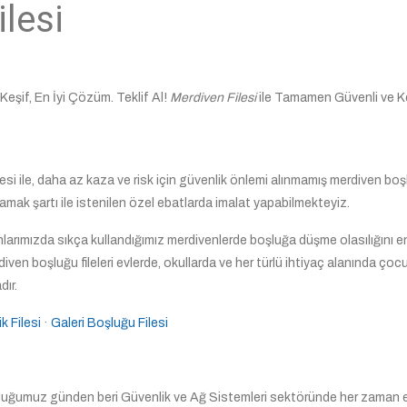
lesi
Keşif, En İyi Çözüm. Teklif Al!
Merdiven Filesi
ile Tamamen Güvenli ve K
si ile, daha az kaza ve risk için güvenlik önlemi alınmamış merdiven boşl
mak şartı ile istenilen özel ebatlarda imalat yapabilmekteyiz.
anlarımızda sıkça kullandığımız merdivenlerde boşluğa düşme olasılığını en
ven boşluğu fileleri evlerde, okullarda ve her türlü ihtiyaç alanında çocu
ır.
k Filesi
· ‎
Galeri Boşluğu Filesi
lduğumuz günden beri Güvenlik ve Ağ Sistemleri sektöründe her zaman e