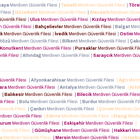
kaya
Merdiven Güvenlik Filesi
|
Temelli
Merdiven Güvenlik Filesi
|
Töre
 Filesi
|
Güzelkent
Merdiven Güvenlik Filesi
|
Alacaatlı
Merdiven Güvenl
üvenlik Filesi
|
Ulus
Merdiven Güvenlik Filesi
|
Kızılay
Merdiven Güvenli
 Güvenlik Filesi
|
Bahçelievler
Merdiven Güvenlik Filesi
|
Balgat
Merd
k
Merdiven Güvenlik Filesi
|
İvedik
Merdiven Güvenlik Filesi
|
Ostim
Me
tözü
Merdiven Güvenlik Filesi
|
Bilkent
Merdiven Güvenlik Filesi
|
Çakı
Konutkent
Merdiven Güvenlik Filesi
|
Pursaklar
Merdiven Güvenlik Fi
lik Filesi
|
Altındağ
Merdiven Güvenlik Filesi
|
Saraycık
Merdiven Güv
üvenlik Filesi
|
Afyonkarahisar
Merdiven Güvenlik Filesi
|
Ağrı
Merdi
ara
Merdiven Güvenlik Filesi
|
Antalya
Merdiven Güvenlik Filesi
|
Artv
i
|
Balıkesir
Merdiven Güvenlik Filesi
|
Bilecik
Merdiven Güvenlik Files
k Filesi
|
Bolu
Merdiven Güvenlik Filesi
|
Burdur
Merdiven Güvenlik Fi
üvenlik Filesi
|
Çankırı
Merdiven Güvenlik Filesi
|
Çorum
Merdiven Güv
diven Güvenlik Filesi
|
Edirne
Merdiven Güvenlik Filesi
|
Elazığ
Merdi
zurum
Merdiven Güvenlik Filesi
|
Eskişehir
Merdiven Güvenlik Filesi
|
 Güvenlik Filesi
|
Gümüşhane
Merdiven Güvenlik Filesi
|
Hakkari
Mer
ta
Merdiven Güvenlik Filesi
|
Mersin
Merdiven Güvenlik Filesi
|
İstanbu