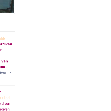
lik
erdiven
r
i
diven
um -
venlik
n
k Filesi
|
rdiven
rdiven