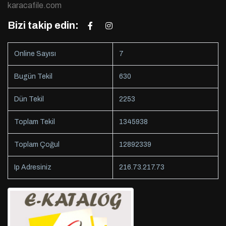
karacafile.com
Bizi takip edin:
Online Sayısı
7
Bugün Tekil
630
Dün Tekil
2253
Toplam Tekil
1345938
Toplam Çoğul
12892339
Ip Adresiniz
216.73.217.73