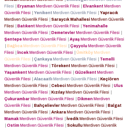
Filesi
|
Eryaman
Merdiven Güvenlik Filesi
|
Elvankent
Merdiven
Güvenlik Filesi
|
Yenikent
Merdiven Güvenlik Filesi
|
Yapracık
Merdiven Güvenlik Filesi
|
Saraycık Mahallesi
Merdiven Güvenlik
Filesi
|
Batıkent
Merdiven Güvenlik Filesi
|
Yenimahalle
Merdiven Güvenlik Filesi
|
Demetevler
Merdiven Güvenlik Filesi
|
Şentepe
Merdiven Güvenlik Filesi
|
Ayaş
Merdiven Güvenlik Filesi
|
Bağlıca
Merdiven Güvenlik Filesi
|
Çayyolu
Merdiven Güvenlik
Filesi
|
İncek
Merdiven Güvenlik Filesi
|
Ümitköy
Merdiven
Güvenlik Filesi
|
Çankaya
Merdiven Güvenlik Filesi
|
Temelli
Merdiven Güvenlik Filesi
|
Törekent
Merdiven Güvenlik Filesi
|
Yaşamkent
Merdiven Güvenlik Filesi
|
Güzelkent
Merdiven
Güvenlik Filesi
|
Alacaatlı
Merdiven Güvenlik Filesi
|
Keçiören
Merdiven Güvenlik Filesi
|
Cebeci
Merdiven Güvenlik Filesi
|
Ulus
Merdiven Güvenlik Filesi
|
Kızılay
Merdiven Güvenlik Filesi
|
Çukurambar
Merdiven Güvenlik Filesi
|
Dikmen
Merdiven
Güvenlik Filesi
|
Bahçelievler
Merdiven Güvenlik Filesi
|
Balgat
Merdiven Güvenlik Filesi
|
Ankara
Merdiven Güvenlik Filesi
|
Mamak
Merdiven Güvenlik Filesi
|
İvedik
Merdiven Güvenlik Filesi
|
Ostim
Merdiven Güvenlik Filesi
|
Sokullu
Merdiven Güvenlik