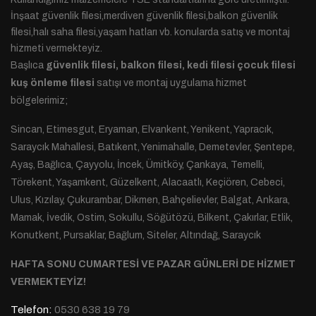
İnşaat güvenlik filesi,merdiven güvenlik filesi,balkon güvenlik
filesi,halı saha filesi,yaşam hatları vb. konularda satış ve montaj
hizmeti vermekteyiz.
Başlıca
güvenlik filesi, balkon filesi, kedi filesi çocuk filesi
kuş önleme filesi
satışı ve montaj uygulama hizmet
bölgelerimiz;
Sincan, Etimesgut, Eryaman, Elvankent, Yenikent, Yapracık,
Saraycık Mahallesi, Batıkent, Yenimahalle, Demetevler, Şentepe,
Ayaş, Bağlıca, Çayyolu, İncek, Ümitköy, Çankaya, Temelli,
Törekent, Yaşamkent, Güzelkent, Alacaatlı, Keçiören, Cebeci,
Ulus, Kızılay, Çukurambar, Dikmen, Bahçelievler, Balgat, Ankara,
Mamak, İvedik, Ostim, Sokullu, Söğütözü, Bilkent, Çakırlar, Etlik,
Konutkent, Pursaklar, Bağlum, Siteler, Altındağ, Saraycık
HAFTA SONU CUMARTESİ VE PAZAR GÜNLERİ DE HİZMET
VERMEKTEYİZ!
Telefon:
0530 638 19 79